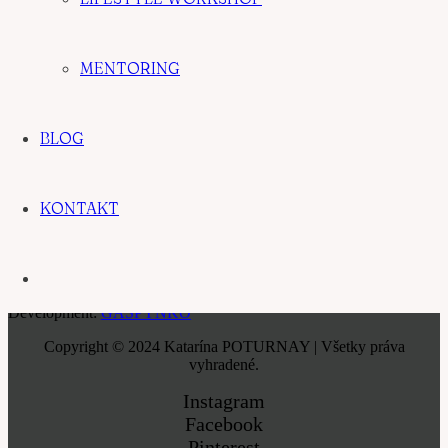
Moje služby
MENTORING
Tehotenské fotenie
Novorodenecké fotenie
Rodinné fotenie
Novorodenecký workshop
BLOG
Cenník
Iné odkazy
KONTAKT
Nastaviť cookies
Ochrana súkromia
Web design: Katarína Poturnay
Development:
GASPYNKO
Copyright © 2024 Katarína POTURNAY | Všetky práva
vyhradené.
Instagram
Facebook
Pinterest