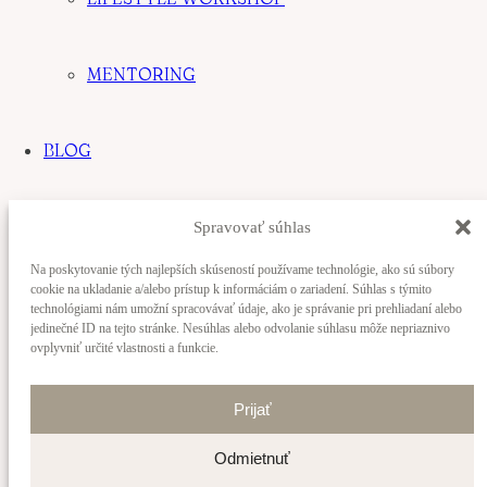
+421 915 226 815
Moje služby
MENTORING
Tehotenské fotenie
Novorodenecké fotenie
Rodinné fotenie
BLOG
Novorodenecký workshop
Cenník
Iné odkazy
KONTAKT
Spravovať súhlas
Nastaviť cookies
Na poskytovanie tých najlepších skúseností používame technológie, ako sú súbory
Ochrana súkromia
cookie na ukladanie a/alebo prístup k informáciám o zariadení. Súhlas s týmito
technológiami nám umožní spracovávať údaje, ako je správanie pri prehliadaní alebo
jedinečné ID na tejto stránke. Nesúhlas alebo odvolanie súhlasu môže nepriaznivo
Web design: Katarína Poturnay
ovplyvniť určité vlastnosti a funkcie.
Development:
GASPYNKO
Copyright © 2024 Katarína POTURNAY | Všetky práva
Prijať
vyhradené.
Instagram
Odmietnuť
Facebook