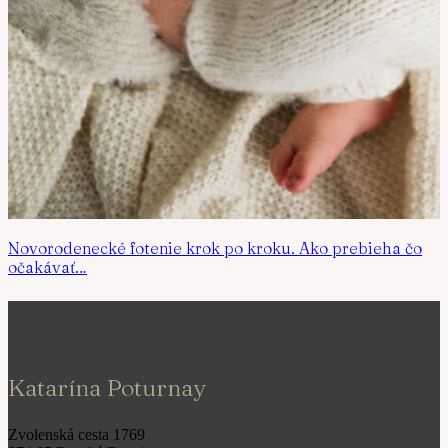
Novorodenecké fotenie krok po kroku. Ako prebieha čo
očakávať…
Katarína Poturnay
Zvolenská cesta 1769