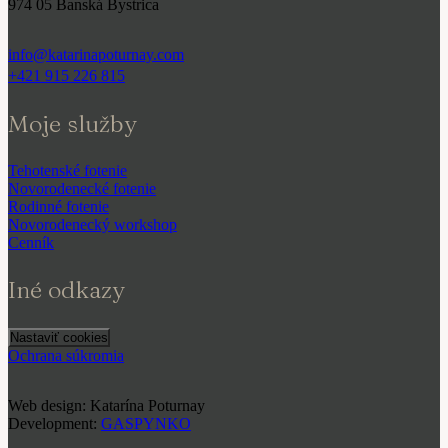
974 05 Banská Bystrica
info@katarinapoturnay.com
+421 915 226 815
Moje služby
Tehotenské fotenie
Novorodenecké fotenie
Rodinné fotenie
Novorodenecký workshop
Cenník
Iné odkazy
Nastaviť cookies
Ochrana súkromia
Web design: Katarína Poturnay
Development:
GASPYNKO