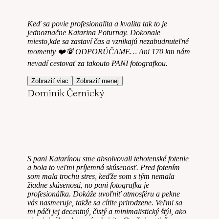
Keď sa povie profesionalita a kvalita tak to je
jednoznačne Katarina Poturnay. Dokonale
miesto,kde sa zastaví čas a vznikajú nezabudnuteľné
momenty ❤️💯 ODPORÚČAME… Ani 170 km nám
nevadí cestovať za takouto PANI fotografkou.
Zobraziť viac
Zobraziť menej
Dominik Černický
S pani Katarínou sme absolvovali tehotenské fotenie
a bola to veľmi príjemná skúsenosť. Pred fotením
som mala trochu stres, keďže som s tým nemala
žiadne skúsenosti, no pani fotografka je
profesionálka. Dokáže uvoľniť atmosféru a pekne
vás nasmeruje, takže sa cítite prirodzene. Veľmi sa
mi páči jej decentný, čistý a minimalistický štýl, ako