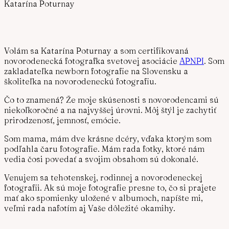
Katarína Poturnay
Volám sa Katarína Poturnay a som certifikovaná
novorodenecká fotografka svetovej asociácie
APNPI
. Som
zakladateľka newborn fotografie na Slovensku a
školiteľka na novorodeneckú fotografiu.
Čo to znamená? Že moje skúsenosti s novorodencami sú
niekoľkoročné a na najvyššej úrovni. Môj štýl je zachytiť
prirodzenosť, jemnosť, emócie.
Som mama, mám dve krásne dcéry, vďaka ktorým som
podľahla čaru fotografie. Mám rada fotky, ktoré nám
vedia čosi povedať a svojim obsahom sú dokonalé.
Venujem sa tehotenskej, rodinnej a novorodeneckej
fotografii. Ak sú moje fotografie presne to, čo si prajete
mať ako spomienky uložené v albumoch, napíšte mi,
veľmi rada nafotím aj Vaše dôležité okamihy.