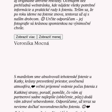
aj originálne drevené rekvizity. Oceňujem tiež
prehľadnú webstránku, kde nájdete všetky potrebné
informácie a praktické rady k foteniu. Tešim sa, že
po roku ideme na fotenie znova, tentoraz už aj s
naším drobcom. 😊 Určite odporúčam – jej
fotografie sú krásnou spomienkou na výnimočné
chvíle.
Zobraziť viac
Zobraziť menej
Veronika Mocná
S manželom sme absolvovali tehotenské fotenie u
Katky, krásny presvetlený priestor, uvoľnená
atmosféra,❤️ veľmi prijemné vedenie počas fotenia z
Katkinej strany, poradí, pomôže, čo vám aj
partnerovi sadne najlepšie (oblečenie, pózy) dodá
vám zdravé sebavedomie. Odporúčame, už teraz sa
nevieme dočkať novorodeneckého fotenia. 😊❤️