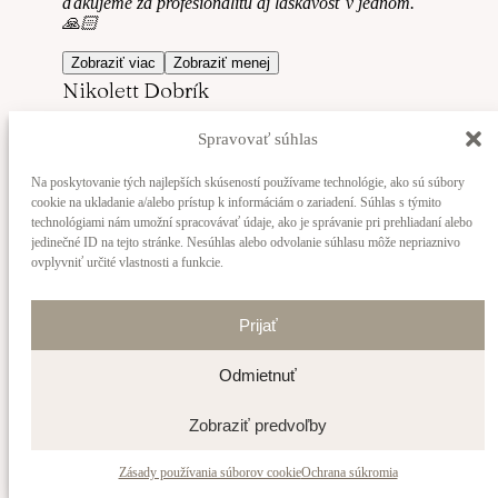
ďakujeme za profesionalitu aj láskavosť v jednom.
🙏🏻
Zobraziť viac
Zobraziť menej
Nikolett Dobrík
Spravovať súhlas
Na poskytovanie tých najlepších skúseností používame technológie, ako sú súbory
cookie na ukladanie a/alebo prístup k informáciám o zariadení. Súhlas s týmito
technológiami nám umožní spracovávať údaje, ako je správanie pri prehliadaní alebo
Z celého srdca ďakujeme za zachytenie nádherných
jedinečné ID na tejto stránke. Nesúhlas alebo odvolanie súhlasu môže nepriaznivo
momentov s naším bábätkom ❤️ prvé výnimočné
ovplyvniť určité vlastnosti a funkcie.
chvíle, okamihy, na ktoré nikdy nezabudneme ✨ a tie
najkrajšie detaily budú súčasťou nášho domova a
Prijať
rodiny, ktorou sme sa stali 🧸 vďaka pani Kataríne a
jej dokonalým fotografiám ❤️ sme očarení a nadšení
Odmietnuť
z jej talentu a s láskou odporúčame aj ďalším
maminkám a oteckom ❤️
Zobraziť predvoľby
Zobraziť viac
Zobraziť menej
Paulína Vyletelová
Zásady používania súborov cookie
Ochrana súkromia